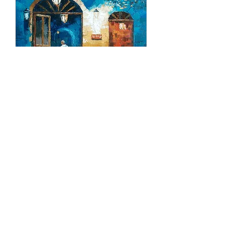
Urban Toast 1
通常価格
セール価格
A$550.00
A$495.00
SALE
Australia Free Shipping