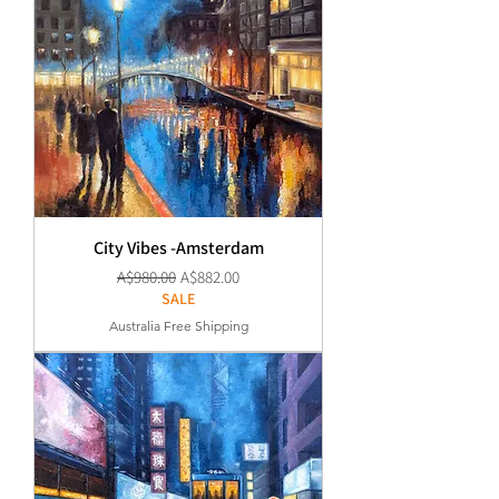
City Vibes -Amsterdam
通常価格
セール価格
A$980.00
A$882.00
SALE
Australia Free Shipping