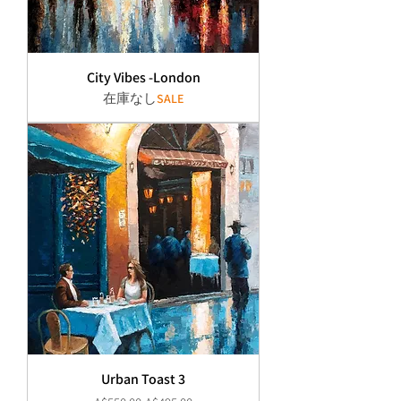
City Vibes -London
在庫なし
SALE
Urban Toast 3