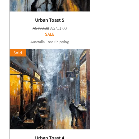
Urban Toast 5
通常価格
セール価格
A$790.00
A$711.00
SALE
Australia Free Shipping
Sold
Urban Toast 4