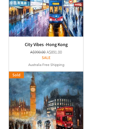
City Vibes -Hong Kong
通常価格
セール価格
A$990.00
A$891.00
SALE
Australia Free Shipping
Sold