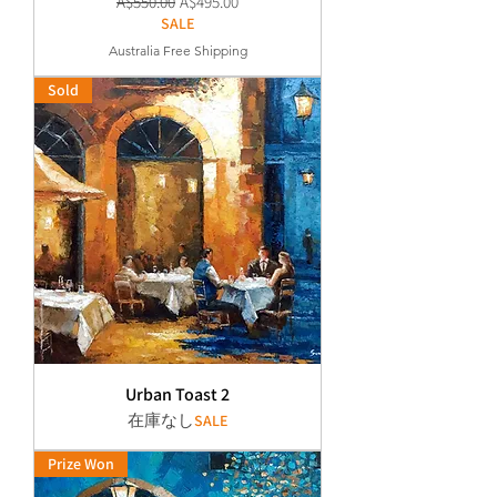
通常価格
セール価格
A$550.00
A$495.00
SALE
Australia Free Shipping
Sold
Urban Toast 2
在庫なし
SALE
Prize Won