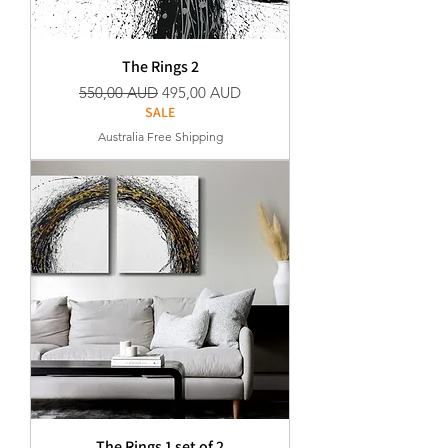
The Rings 2
Szokásos ár
Akciós ár
550,00 AUD
495,00 AUD
SALE
Australia Free Shipping
The Rings 1 set of 2