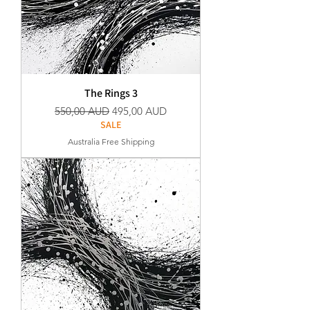
The Rings 3
Szokásos ár
Akciós ár
550,00 AUD
495,00 AUD
SALE
Australia Free Shipping