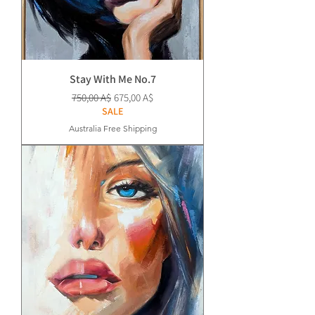
Stay With Me No.7
Prezzo regolare
Prezzo scontato
750,00 A$
675,00 A$
SALE
Australia Free Shipping