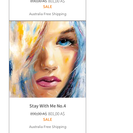
Prezzo regolare
Prezzo scontato
890,00 A$
801,00 A$
SALE
Australia Free Shipping
Stay With Me No.4
Prezzo regolare
Prezzo scontato
890,00 A$
801,00 A$
SALE
Australia Free Shipping