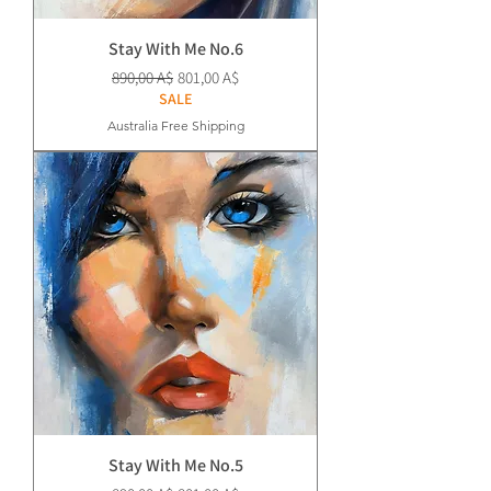
Stay With Me No.6
Prezzo regolare
Prezzo scontato
890,00 A$
801,00 A$
SALE
Australia Free Shipping
Stay With Me No.5