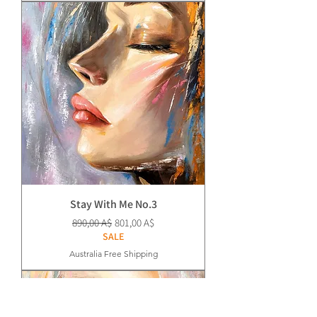
Stay With Me No.3
Prezzo regolare
Prezzo scontato
890,00 A$
801,00 A$
SALE
Australia Free Shipping