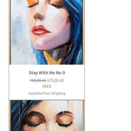
Stay With Me No.9
Prezzo regolare
Prezzo scontato
750,00 A$
675,00 A$
SALE
Australia Free Shipping