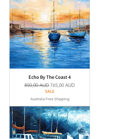
Echo By The Coast 4
Szokásos ár
Akciós ár
850,00 AUD
765,00 AUD
SALE
Australia Free Shipping