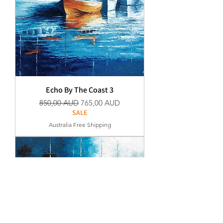
Echo By The Coast 3
Szokásos ár
Akciós ár
850,00 AUD
765,00 AUD
SALE
Australia Free Shipping