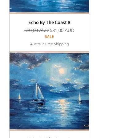
Echo By The Coast 8
Szokásos ár
Akciós ár
590,00 AUD
531,00 AUD
SALE
Australia Free Shipping