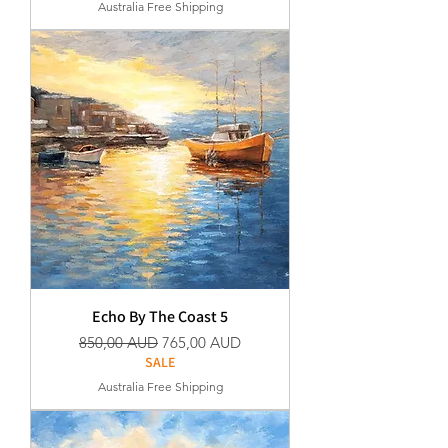
Australia Free Shipping
Echo By The Coast 5
Szokásos ár
Akciós ár
850,00 AUD
765,00 AUD
SALE
Australia Free Shipping