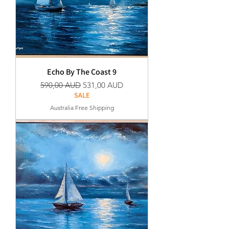
Echo By The Coast 9
Szokásos ár
Akciós ár
590,00 AUD
531,00 AUD
SALE
Australia Free Shipping