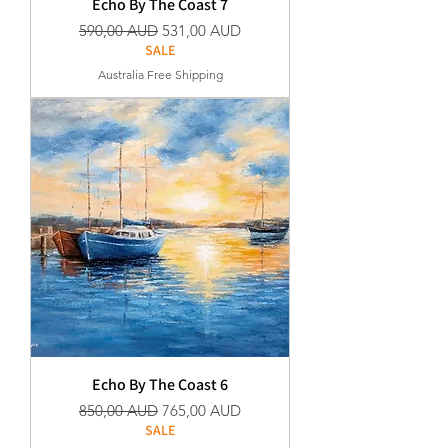
Echo By The Coast 7
Szokásos ár
Akciós ár
590,00 AUD
531,00 AUD
SALE
Australia Free Shipping
Echo By The Coast 6
Szokásos ár
Akciós ár
850,00 AUD
765,00 AUD
SALE