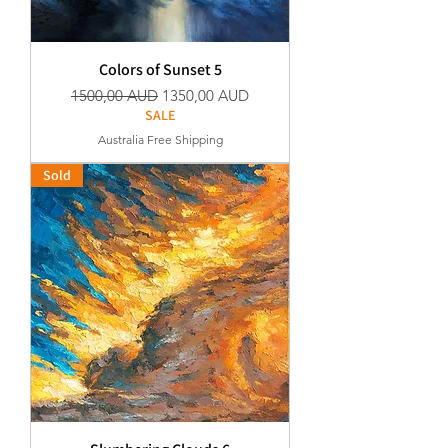
Colors of Sunset 5
Редовна цена
Продажна цена
1500,00 AUD
1350,00 AUD
SALE
Australia Free Shipping
Sold