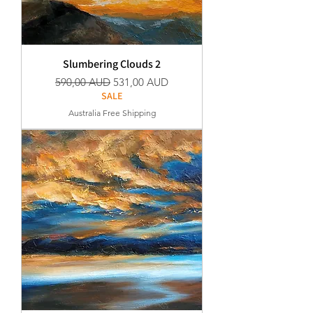
Slumbering Clouds 2
Редовна цена
Продажна цена
590,00 AUD
531,00 AUD
SALE
Australia Free Shipping