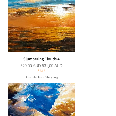
Slumbering Clouds 4
Редовна цена
Продажна цена
590,00 AUD
531,00 AUD
SALE
Australia Free Shipping