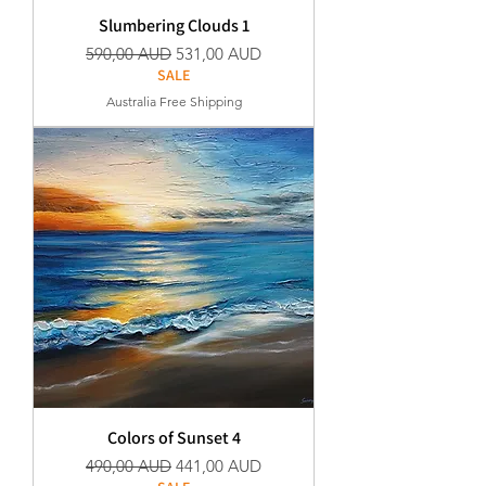
Slumbering Clouds 1
Редовна цена
Продажна цена
590,00 AUD
531,00 AUD
SALE
Australia Free Shipping
Colors of Sunset 4
Редовна цена
Продажна цена
490,00 AUD
441,00 AUD