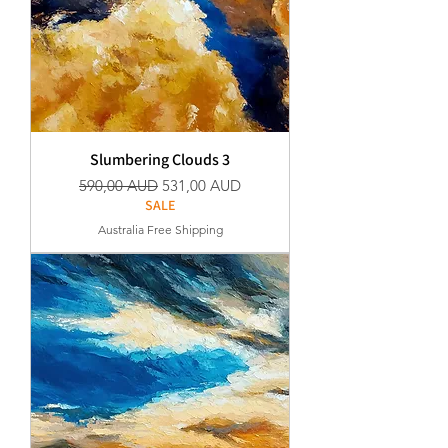
Slumbering Clouds 3
Редовна цена
Продажна цена
590,00 AUD
531,00 AUD
SALE
Australia Free Shipping