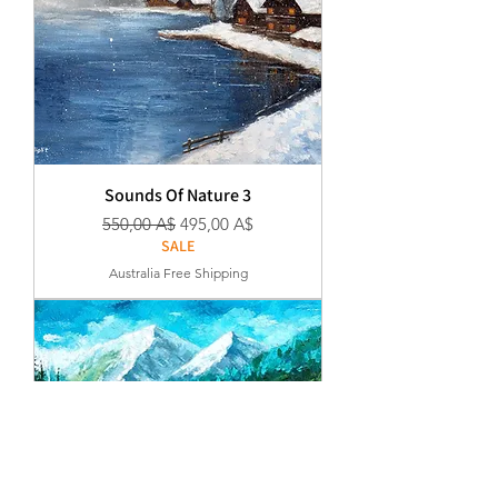
Sounds Of Nature 3
Κανονική τιμή
Τιμή Έκπτωσης
550,00 A$
495,00 A$
SALE
Australia Free Shipping