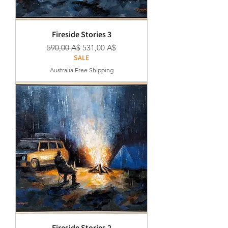
Fireside Stories 3
Κανονική τιμή
Τιμή Έκπτωσης
590,00 A$
531,00 A$
SALE
Australia Free Shipping
Fireside Stories 2