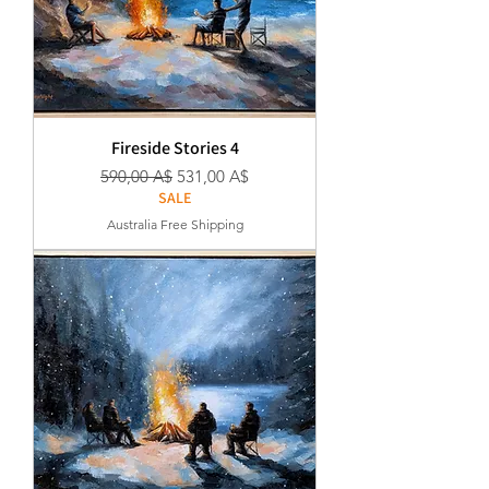
Fireside Stories 4
Κανονική τιμή
Τιμή Έκπτωσης
590,00 A$
531,00 A$
SALE
Australia Free Shipping