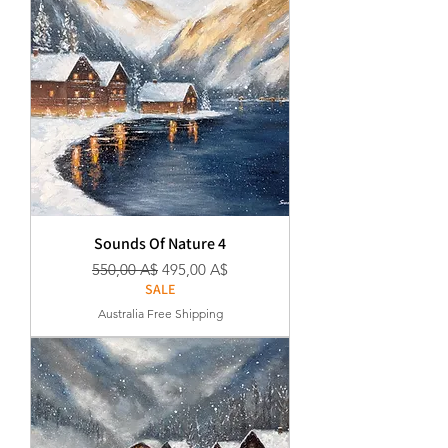
Sounds Of Nature 4
Κανονική τιμή
Τιμή Έκπτωσης
550,00 A$
495,00 A$
SALE
Australia Free Shipping