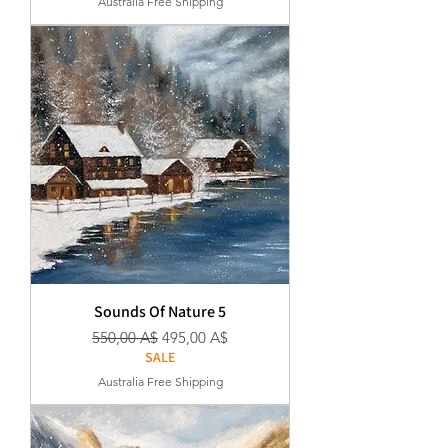
Australia Free Shipping
Sounds Of Nature 5
Κανονική τιμή
Τιμή Έκπτωσης
550,00 A$
495,00 A$
SALE
Australia Free Shipping