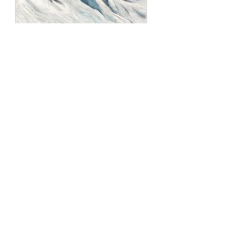
Snow Fun 2
Εξαντλημένο
SALE
Sold