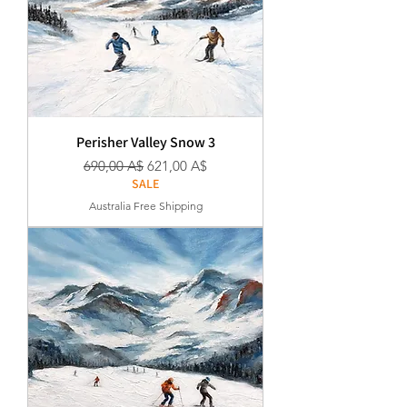
Perisher Valley Snow 3
Κανονική τιμή
Τιμή Έκπτωσης
690,00 A$
621,00 A$
SALE
Australia Free Shipping