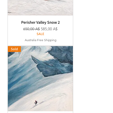
Perisher Valley Snow 2
Κανονική τιμή
Τιμή Έκπτωσης
650,00 A$
585,00 A$
SALE
Australia Free Shipping
Sold