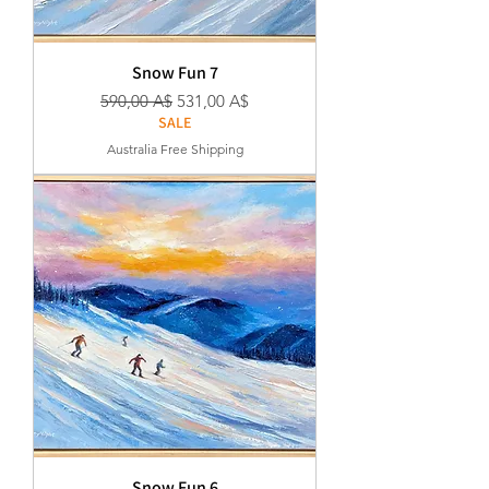
Snow Fun 7
Κανονική τιμή
Τιμή Έκπτωσης
590,00 A$
531,00 A$
SALE
Australia Free Shipping
Snow Fun 6