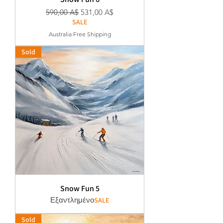
Κανονική τιμή
Τιμή Έκπτωσης
590,00 A$
531,00 A$
SALE
Australia Free Shipping
Sold
Snow Fun 5
Εξαντλημένο
SALE
Sold