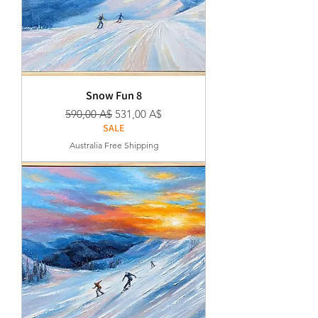
Snow Fun 8
Κανονική τιμή
Τιμή Έκπτωσης
590,00 A$
531,00 A$
SALE
Australia Free Shipping